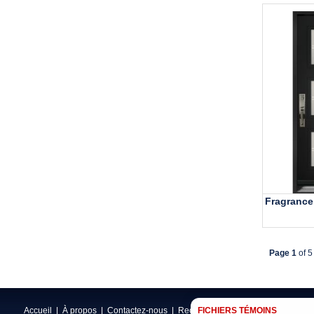
Fragrance
Page 1
of 5
Accueil
|
À propos
|
Contactez-nous
|
Recherche
FICHIERS TÉMOINS