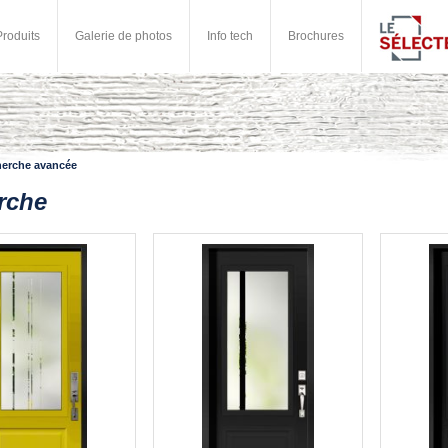
Produits
Galerie de photos
Info tech
Brochures
erche avancée
rche