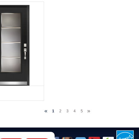
«
»
1
2
3
4
5