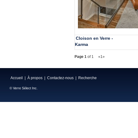
Cloison en Verre -
Karma
Page 1
of 1
«
1
»
Accueil
|
À propos
|
Contactez-nous
|
Recherche
© Verre Sélect Inc.