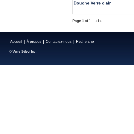
Douche Verre clair
Page 1
of 1
«
1
»
Accueil
|
À propos
|
Contactez-nous
|
Recherche
© Verre Sélect Inc.