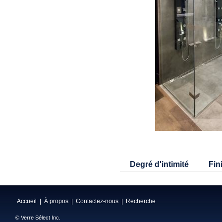
Degré d'intimité
Fin
Accueil
|
À propos
|
Contactez-nous
|
Recherche
© Verre Sélect Inc.