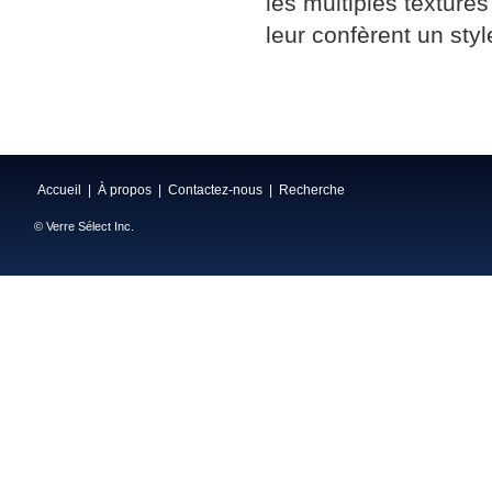
les multiples textur
leur confèrent un styl
Accueil
|
À propos
|
Contactez-nous
|
Recherche
© Verre Sélect Inc.