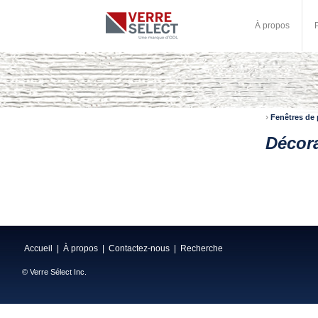
À propos
›
Fenêtres de 
Décora
Accueil
|
À propos
|
Contactez-nous
|
Recherche
© Verre Sélect Inc.