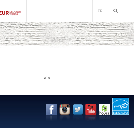
FR
«
1
»