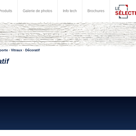
Produits
Galerie de photos
Info tech
Brochures
›
›
porte
Vitraux
Décoratif
tif