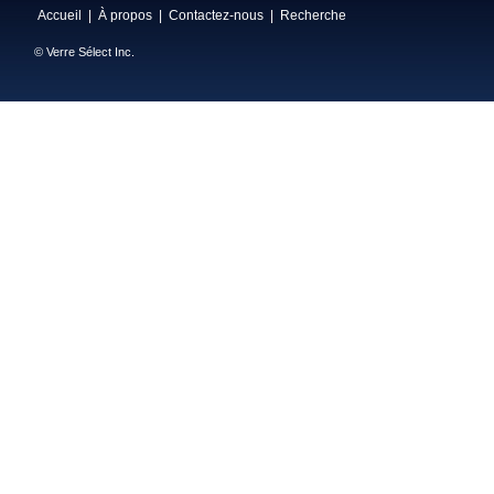
Accueil
|
À propos
|
Contactez-nous
|
Recherche
© Verre Sélect Inc.