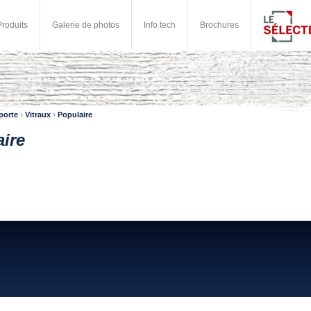
Produits
Galerie de photos
Info tech
Brochures
›
›
porte
Vitraux
Populaire
ire