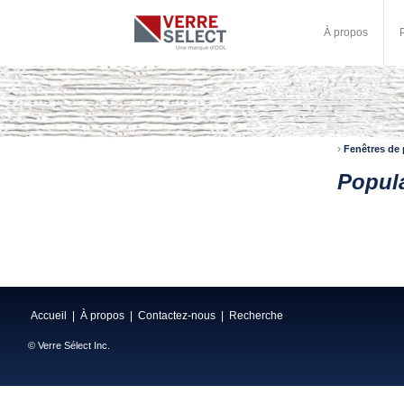
À propos
›
Fenêtres de 
Popula
Accueil
|
À propos
|
Contactez-nous
|
Recherche
© Verre Sélect Inc.