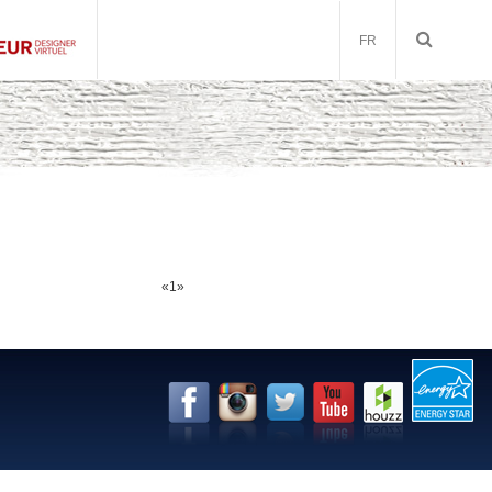
FR
«
1
»