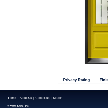
Privacy Rating
Fini
Home
|
About Us
|
Contact us
|
Search
© Verre Sélect Inc.