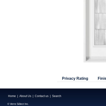
Privacy Rating
Fini
Home
|
About Us
|
Contact us
|
Search
© Verre Sélect Inc.