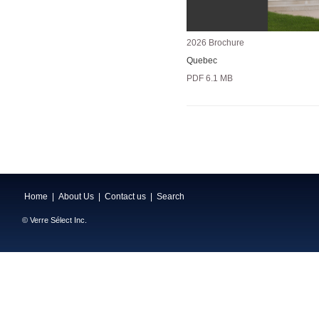
2026 Brochure
Quebec
PDF 6.1 MB
Home
|
About Us
|
Contact us
|
Search
© Verre Sélect Inc.