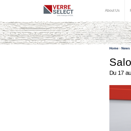
About Us
›
Home
News
Sal
Du 17 au