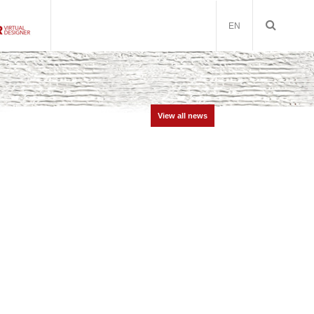
EN
View all news